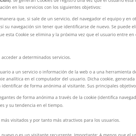
ación)
: se generan Cookies de registro una vez que el Usuario está 
ción en los servicios con los siguientes objetivos:
manera que, si sale de un servicio, del navegador el equipo y en o
o así su navegación sin tener que identificarse de nuevo. Se puede e
que esta Cookie se elimina y la próxima vez que el usuario entre en 
ra acceder a determinados servicios.
Usuario a un servicio o información de la web o a una herramienta d
ie analítica en el computador del usuario. Dicha cookie, generada ú
ra identificar de forma anónima al visitante. Sus principales objetivo
avegantes de forma anónima a través de la cookie (identifica navegad
es y su tendencia en el tiempo.
ás visitados y por tanto más atractivos para los usuarios.
 nuevo o es un visitante recurrente. Importante: A menos que el us