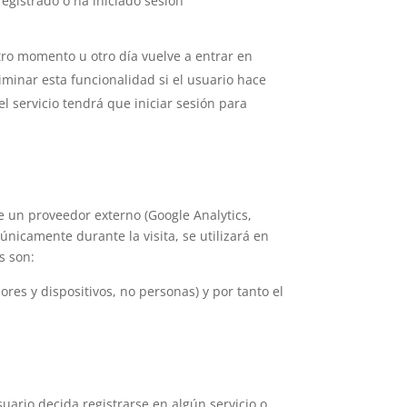
registrado o ha iniciado sesión
tro momento u otro día vuelve a entrar en
liminar esta funcionalidad si el usuario hace
el servicio tendrá que iniciar sesión para
e un proveedor externo (Google Analytics,
nicamente durante la visita, se utilizará en
s son:
ores y dispositivos, no personas) y por tanto el
uario decida registrarse en algún servicio o