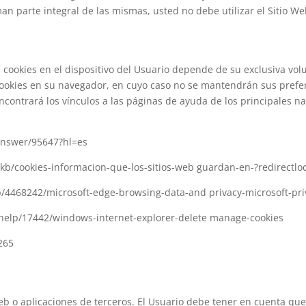
 parte integral de las mismas, usted no debe utilizar el Sitio Web 
s cookies en el dispositivo del Usuario depende de su exclusiva v
cookies en su navegador, en cuyo caso no se mantendrán sus prefer
ncontrará los vínculos a las páginas de ayuda de los principales 
answer/95647?hl=es
es/kb/cookies-informacion-que-los-sitios-web guardan-en-?redirect
lp/4468242/microsoft-edge-browsing-data-and privacy-microsoft-pri
r/help/17442/windows-internet-explorer-delete manage-cookies
265
eb o aplicaciones de terceros. El Usuario debe tener en cuenta que