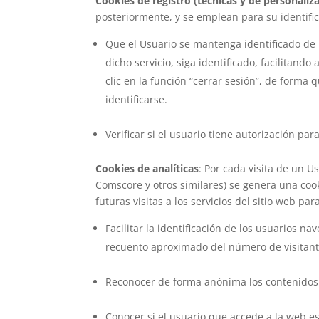
Cookies de registro (técnicas y de personaliz
posteriormente, y se emplean para su identifica
Que el Usuario se mantenga identificado de 
dicho servicio, siga identificado, facilitand
clic en la función “cerrar sesión”, de forma 
identificarse.
Verificar si el usuario tiene autorización pa
Cookies de analíticas
: Por cada visita de un 
Comscore y otros similares) se genera una cook
futuras visitas a los servicios del sitio web pa
Facilitar la identificación de los usuarios n
recuento aproximado del número de visitant
Reconocer de forma anónima los contenidos m
Conocer si el usuario que accede a la web es