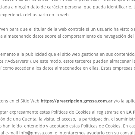
ciada a ningún dato de carácter personal que pueda identificarle. 
 experiencia del usuario en la web.
rven para que el titular de la web controle si un usuario ha visto 
gina almacenando datos sobre el comportamiento de navegación del u
ento a la publicidad que el sitio web gestiona en sus contenidos
ros (“AdServers”). De este modo, estos terceros pueden almacenar l
í como acceder a los datos almacenados en ellas. Estas empresas q
cons en el Sitio Web
https://prescripcion.gmssa.com.ar
y/o la apl
eptar expresamente estas Políticas de Cookies al registrarse en
LA 
ón de una Cuenta; la visita, el acceso, la participación, el suministr
rio han leído, entendido y aceptado estas Políticas de Cookies. En 
s al e-mail info@gmssa.com e intentaremos ayudarlo con su consulta